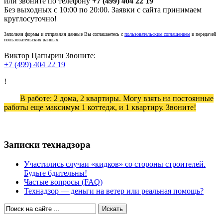
или звоните по телефону
+7 (499) 404 22 19
Без выходных с 10:00 по 20:00. Заявки с сайта принимаем
круглосуточно!
Заполняя формы и отправляя данные Вы соглашаетесь с
пользовательским соглашением
и передачей
пользовательских данных.
Виктор Цапырин
Звоните:
+7 (499) 404 22 19
!
В работе: 2 дома, 2 квартиры. Могу взять на постоянные
работы еще максимум 1 коттедж, и 1 квартиру. Звоните!
Записки технадзора
Участились случаи «кидков» со стороны строителей.
Будьте бдительны!
Частые вопросы (FAQ)
Технадзор — деньги на ветер или реальная помощь?